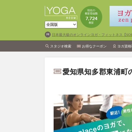
現在の
教室登録数
7,724
教室
日本最大級のオンラインヨガ・フィットネス【SOEL
スタジオ検索
お得なクーポン
ヨガ資格
愛知県知多郡東浦町