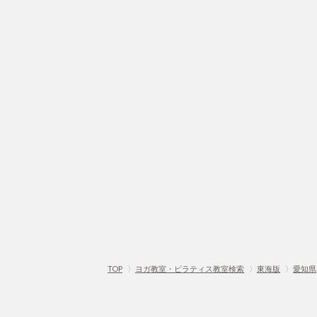
TOP
〉
ヨガ教室・ピラティス教室検索
〉
東海版
〉
愛知県