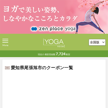
Menu
7,724
現在の
教室登録数
教室
愛知県尾張旭市のクーポン一覧