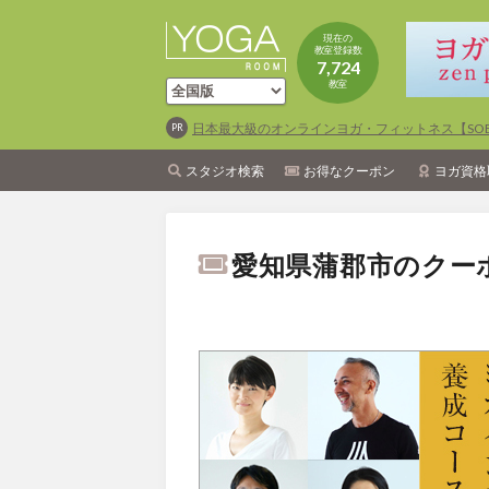
現在の
教室登録数
7,724
教室
日本最大級のオンラインヨガ・フィットネス【SOEL
スタジオ検索
お得なクーポン
ヨガ資格
愛知県蒲郡市のクー