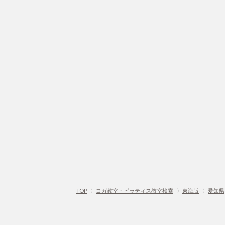
TOP
〉
ヨガ教室・ピラティス教室検索
〉
東海版
〉
愛知県