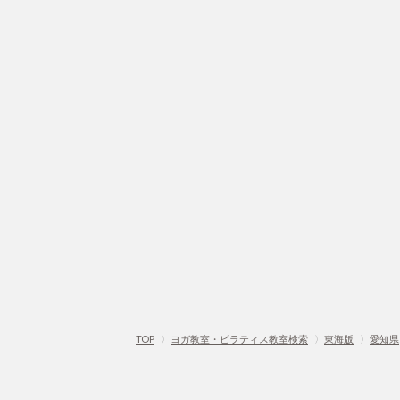
TOP
〉
ヨガ教室・ピラティス教室検索
〉
東海版
〉
愛知県