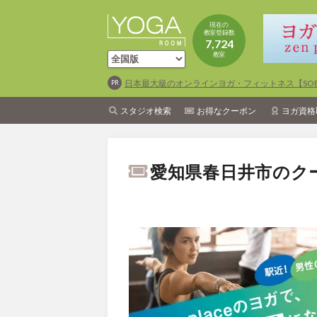
現在の
教室登録数
7,724
教室
日本最大級のオンラインヨガ・フィットネス【SOEL
スタジオ検索
お得なクーポン
ヨガ資格
愛知県春日井市のク