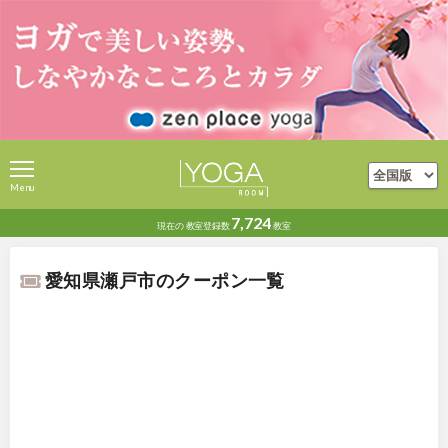
Menu
7,724
現在の
教室登録数
教室
愛知県瀬戸市のクーポン一覧