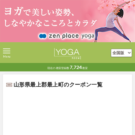
Menu
7,724
現在の
教室登録数
教室
山形県最上郡最上町のクーポン一覧