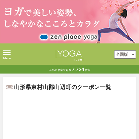
Menu
7,724
現在の
教室登録数
教室
山形県東村山郡山辺町のクーポン一覧