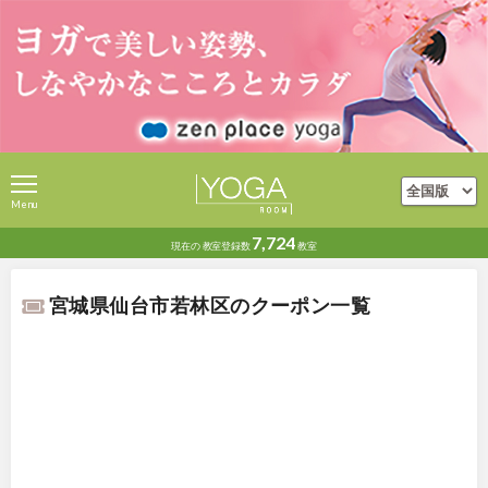
Menu
7,724
現在の
教室登録数
教室
宮城県仙台市若林区のクーポン一覧