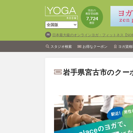
現在の
教室登録数
7,724
教室
日本最大級のオンラインヨガ・フィットネス【SOEL
スタジオ検索
お得なクーポン
ヨガ資格
岩手県宮古市のクー