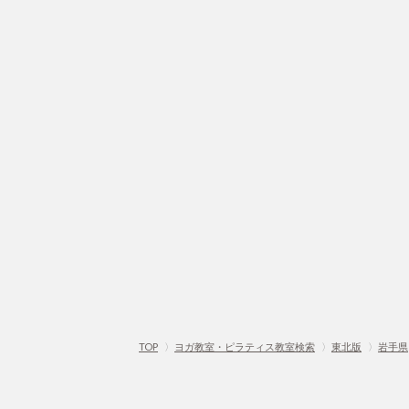
TOP
〉
ヨガ教室・ピラティス教室検索
〉
東北版
〉
岩手県