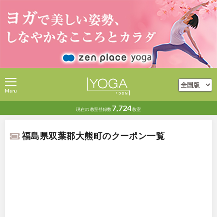
Menu
7,724
現在の
教室登録数
教室
福島県双葉郡大熊町のクーポン一覧