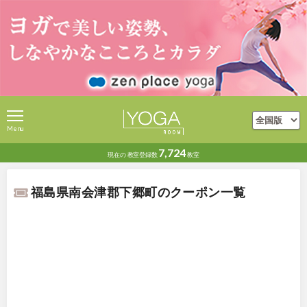
Menu
7,724
現在の
教室登録数
教室
福島県南会津郡下郷町のクーポン一覧