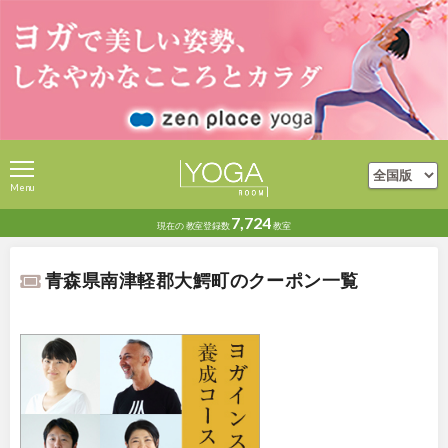
Menu
7,724
現在の
教室登録数
教室
青森県南津軽郡大鰐町のクーポン一覧