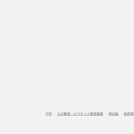
TOP
〉
ヨガ教室・ピラティス教室検索
〉
東北版
〉
秋田県