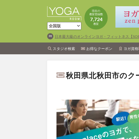
現在の
教室登録数
7,724
教室
日本最大級のオンラインヨガ・フィットネス【SOEL
スタジオ検索
お得なクーポン
ヨガ資格
秋田県北秋田市のク