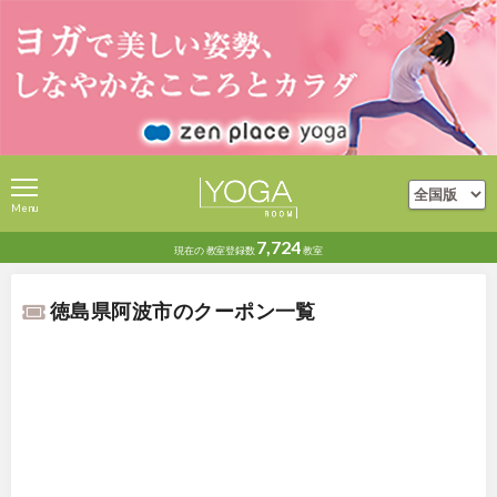
Menu
7,724
現在の
教室登録数
教室
徳島県阿波市のクーポン一覧