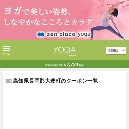
Menu
7,724
現在の
教室登録数
教室
高知県長岡郡大豊町のクーポン一覧