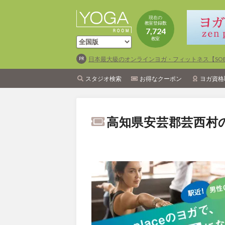
現在の
教室登録数
7,724
教室
日本最大級のオンラインヨガ・フィットネス【SOEL
スタジオ検索
お得なクーポン
ヨガ資格
高知県安芸郡芸西村