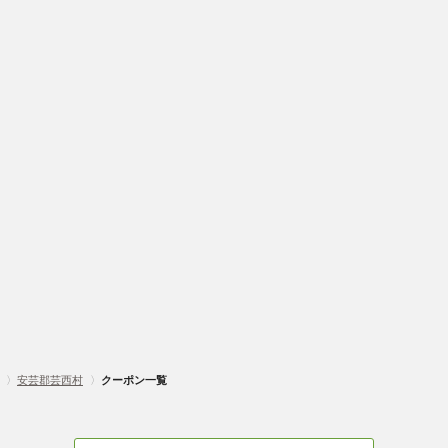
〉
安芸郡芸西村
〉
クーポン一覧