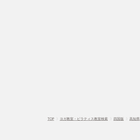
TOP
〉
ヨガ教室・ピラティス教室検索
〉
四国版
〉
高知県