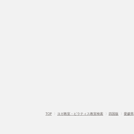
TOP
〉
ヨガ教室・ピラティス教室検索
〉
四国版
〉
愛媛県