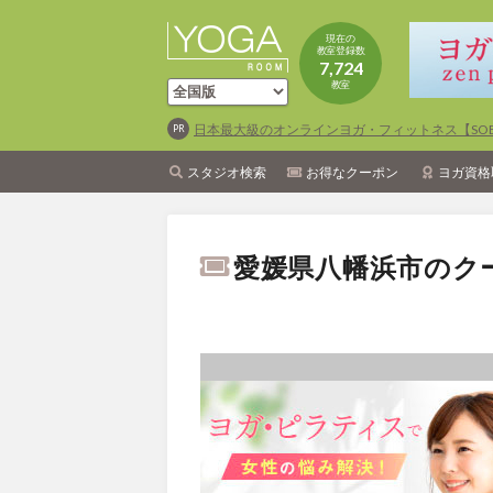
現在の
教室登録数
7,724
教室
日本最大級のオンラインヨガ・フィットネス【SOEL
スタジオ検索
お得なクーポン
ヨガ資格
愛媛県八幡浜市のク