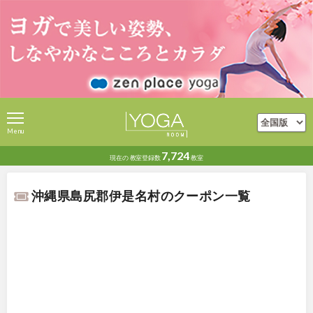
Menu
7,724
現在の
教室登録数
教室
沖縄県島尻郡伊是名村のクーポン一覧