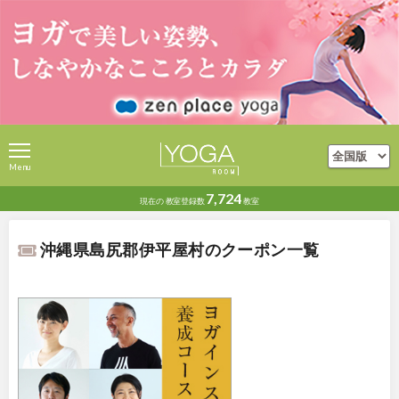
Menu
7,724
現在の
教室登録数
教室
沖縄県島尻郡伊平屋村のクーポン一覧