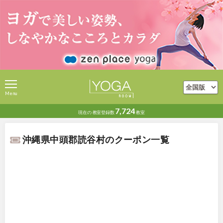
Menu
7,724
現在の
教室登録数
教室
沖縄県中頭郡読谷村のクーポン一覧