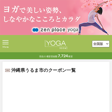
Menu
7,724
現在の
教室登録数
教室
沖縄県うるま市のクーポン一覧