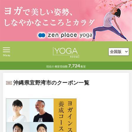
Menu
7,724
現在の
教室登録数
教室
沖縄県宜野湾市のクーポン一覧