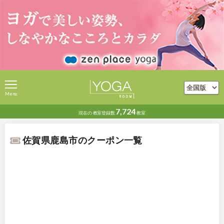
Menu
7,724
現在の
教室登録数
教室
佐賀県鹿島市のクーポン一覧