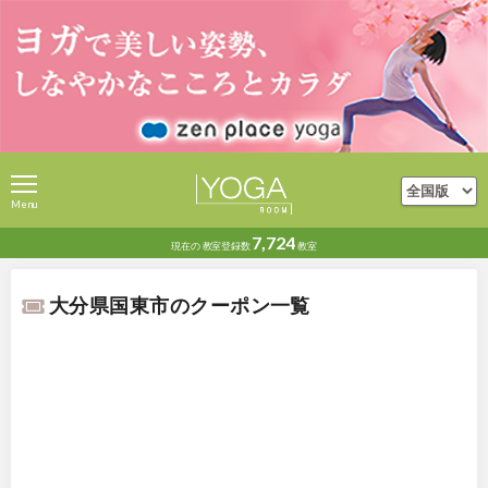
Menu
7,724
現在の
教室登録数
教室
大分県国東市のクーポン一覧