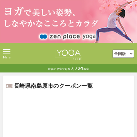
Menu
7,724
現在の
教室登録数
教室
長崎県南島原市のクーポン一覧