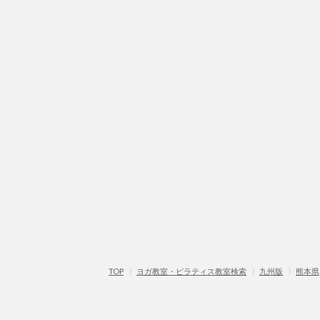
TOP
〉
ヨガ教室・ピラティス教室検索
〉
九州版
〉
熊本県