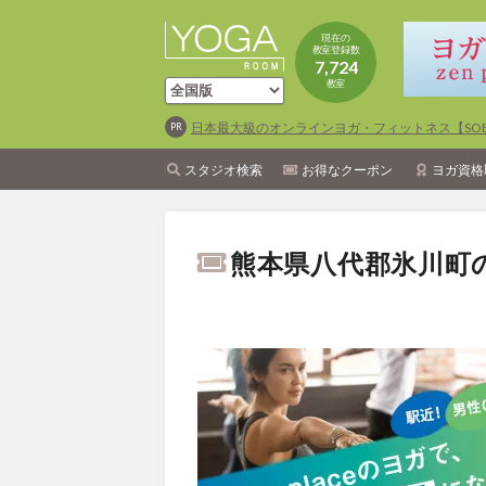
現在の
教室登録数
7,724
教室
日本最大級のオンラインヨガ・フィットネス【SOEL
スタジオ検索
お得なクーポン
ヨガ資格
熊本県八代郡氷川町