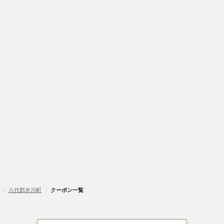
〉
八代郡氷川町
〉
クーポン一覧