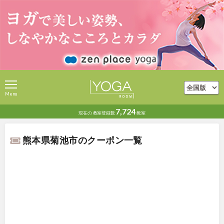
Menu
7,724
現在の
教室登録数
教室
熊本県菊池市のクーポン一覧