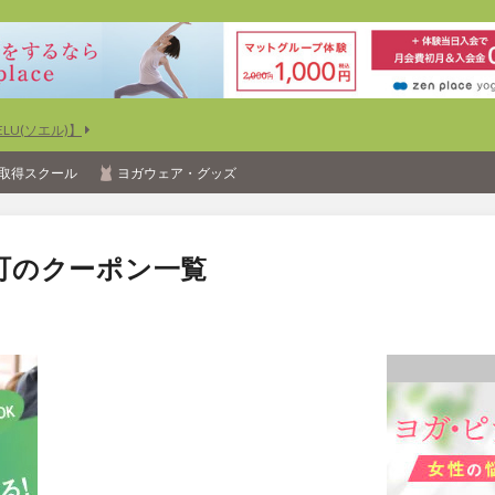
U(ソエル)】
取得スクール
ヨガウェア・グッズ
町のクーポン一覧