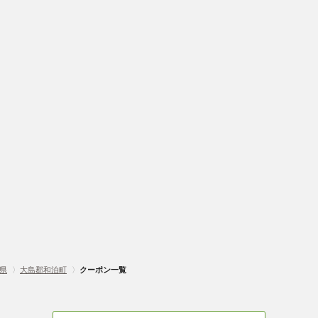
県
〉
大島郡和泊町
〉
クーポン一覧