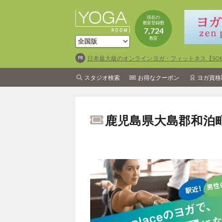
現在の
教室登録数
7,724
教室
日本最大級のオンラインヨガ・フィットネス【SOEL
スタジオ検索
お得なクーポン
ヨガ資格
鹿児島県大島郡和泊