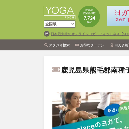
現在の
教室登録数
7,724
教室
日本最大級のオンラインヨガ・フィットネス【SOEL
スタジオ検索
お得なクーポン
ヨガ資格
鹿児島県熊毛郡南種