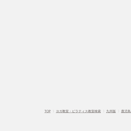
TOP
〉
ヨガ教室・ピラティス教室検索
〉
九州版
〉
鹿児島