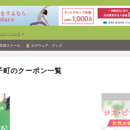
U(ソエル)】
取得スクール
ヨガウェア・グッズ
子町のクーポン一覧