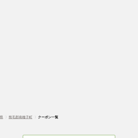
県
〉
熊毛郡南種子町
〉
クーポン一覧