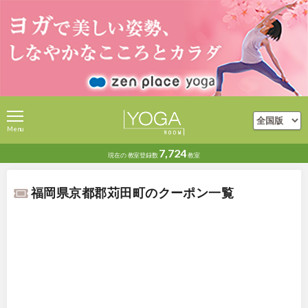
Menu
7,724
現在の
教室登録数
教室
福岡県京都郡苅田町のクーポン一覧