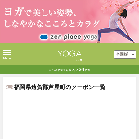
Menu
7,724
現在の
教室登録数
教室
福岡県遠賀郡芦屋町のクーポン一覧