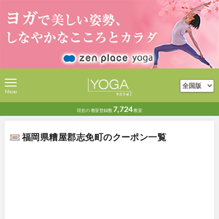
Menu
7,724
現在の
教室登録数
教室
福岡県糟屋郡志免町のクーポン一覧