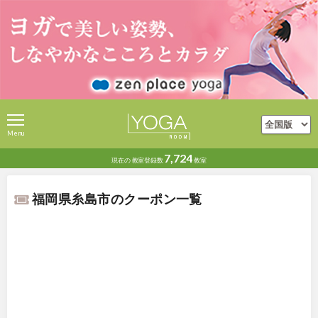
Menu
7,724
現在の
教室登録数
教室
福岡県糸島市のクーポン一覧