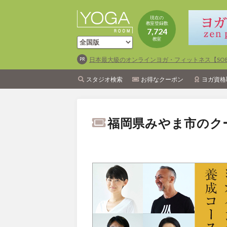
現在の
教室登録数
7,724
教室
日本最大級のオンラインヨガ・フィットネス【SOEL
スタジオ検索
お得なクーポン
ヨガ資格
福岡県みやま市のク