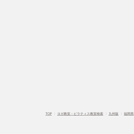
TOP
〉
ヨガ教室・ピラティス教室検索
〉
九州版
〉
福岡県