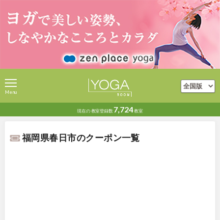
Menu
7,724
現在の
教室登録数
教室
福岡県春日市のクーポン一覧