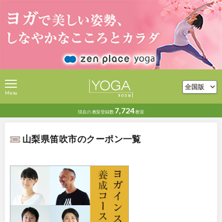
Menu
7,724
現在の
教室登録数
教室
山梨県笛吹市のクーポン一覧