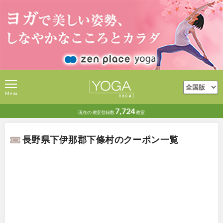
Menu
7,724
現在の
教室登録数
教室
長野県下伊那郡下條村のクーポン一覧