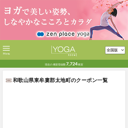
Menu
7,724
現在の
教室登録数
教室
和歌山県東牟婁郡太地町のクーポン一覧