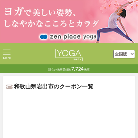
Menu
7,724
現在の
教室登録数
教室
和歌山県岩出市のクーポン一覧