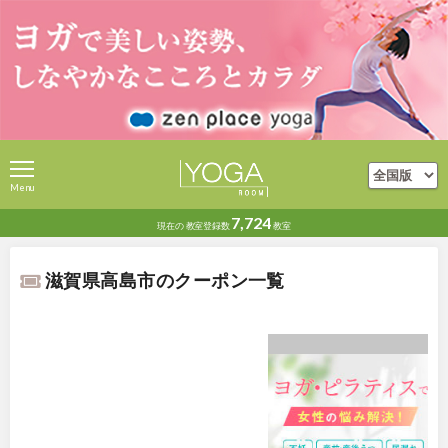
Menu
7,724
現在の
教室登録数
教室
滋賀県高島市のクーポン一覧