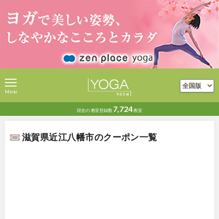
Menu
7,724
現在の
教室登録数
教室
滋賀県近江八幡市のクーポン一覧