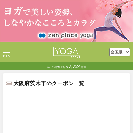
Menu
7,724
現在の
教室登録数
教室
大阪府茨木市のクーポン一覧