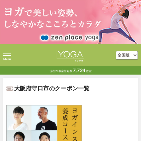
Menu
7,724
現在の
教室登録数
教室
大阪府守口市のクーポン一覧