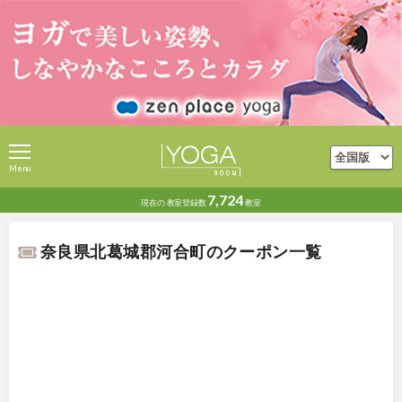
Menu
7,724
現在の
教室登録数
教室
奈良県北葛城郡河合町のクーポン一覧