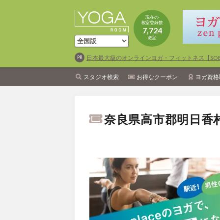
現在の
教室登録数
7,724
教室
日本最大級のオンラインヨガ・フィットネス【SOEL
スタジオ検索
お得なクーポン
ヨガ資格
奈良県高市郡明日香