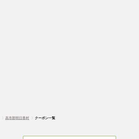
〉
高市郡明日香村
〉
クーポン一覧