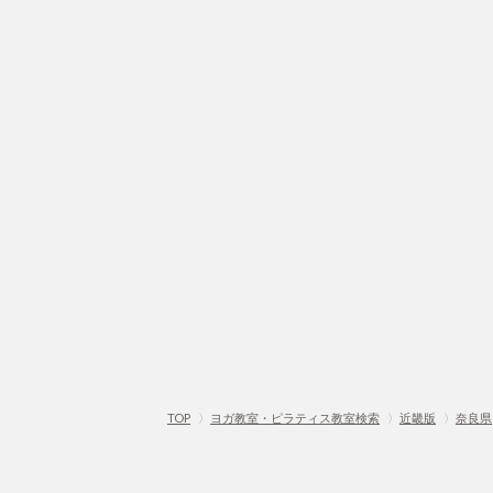
TOP
〉
ヨガ教室・ピラティス教室検索
〉
近畿版
〉
奈良県