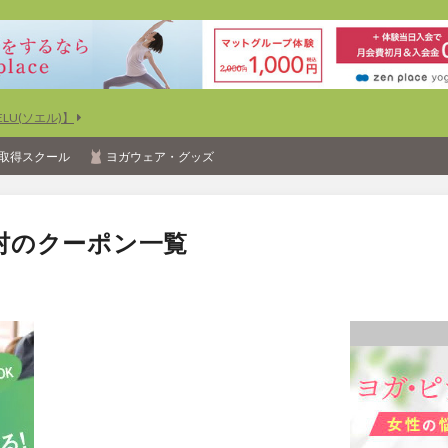
U(ソエル)】
取得スクール
ヨガウェア・グッズ
村のクーポン一覧