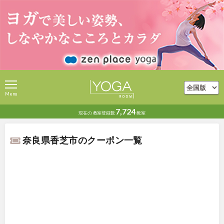
Menu
7,724
現在の
教室登録数
教室
奈良県香芝市のクーポン一覧