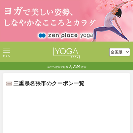
Menu
7,724
現在の
教室登録数
教室
三重県名張市のクーポン一覧