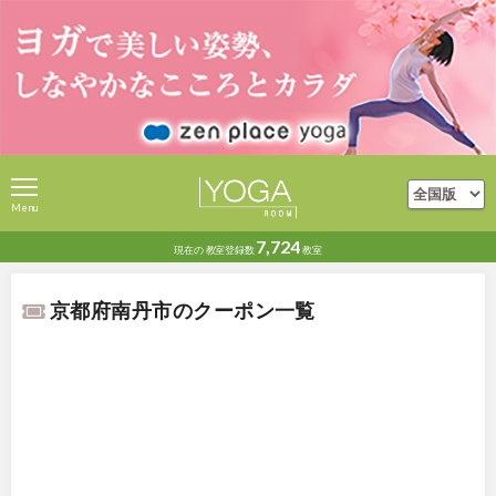
Menu
7,724
現在の
教室登録数
教室
京都府南丹市のクーポン一覧