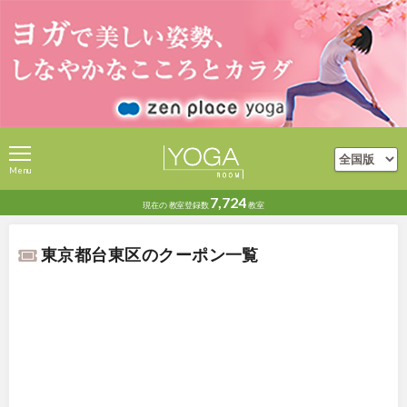
Menu
7,724
現在の
教室登録数
教室
東京都台東区のクーポン一覧