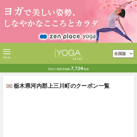
Menu
7,724
現在の
教室登録数
教室
栃木県河内郡上三川町のクーポン一覧